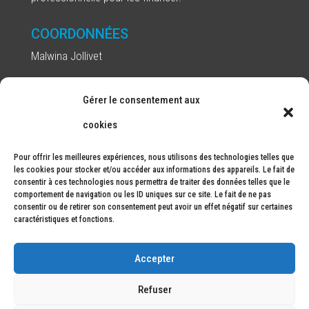
COORDONNÉES
Malwina Jollivet
Alia Ressources Humaines
Gérer le consentement aux
Email : m.jollivet@alia-rh.fr
cookies
Téléphone : 06 07 73 16 27
Pour offrir les meilleures expériences, nous utilisons des technologies telles que
les cookies pour stocker et/ou accéder aux informations des appareils. Le fait de
consentir à ces technologies nous permettra de traiter des données telles que le
comportement de navigation ou les ID uniques sur ce site. Le fait de ne pas
consentir ou de retirer son consentement peut avoir un effet négatif sur certaines
caractéristiques et fonctions.
Accepter
Conception
Dismeo
| Tous droits réservés 'ALIA Ressources
Refuser
Humaines' |
Mentions Légales
|
Politique de confidentialité
|