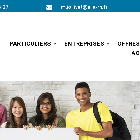
6 27
m.jollivet@alia-rh.fr

PARTICULIERS
ENTREPRISES
OFFRES
AC