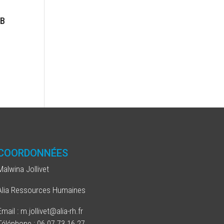
GB
COORDONNÉES
Malwina Jollivet
Alia Ressources Humaines
Email : m.jollivet@alia-rh.fr
Téléphone : 06 07 73 16 27